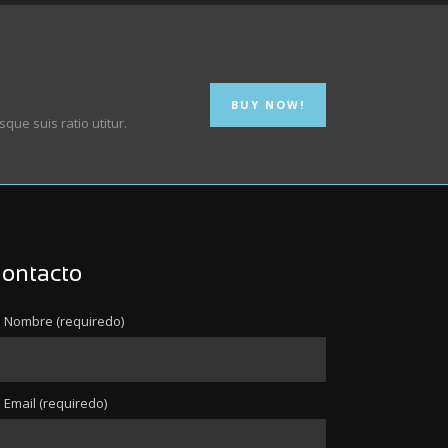
BUY NOW!
que suis ratio utitur.
ontacto
 Nombre (requiredo)
 Email (requiredo)