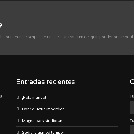
?
bitioni dedisse scripsisse iudicaretur. Paullum deliquit, ponderibus modulis
Entradas recientes
C
ra
Tu
¡Hola mundo!
Donec luctus imperdiet
Magna pars studiorum
Tu
Sedial eiusmod tempor