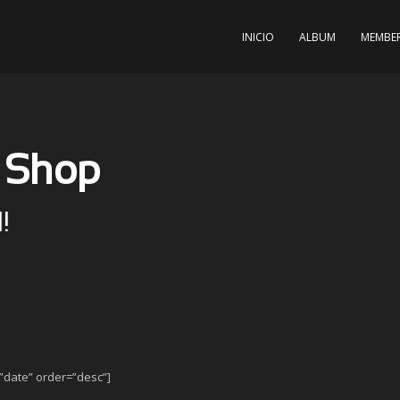
INICIO
ALBUM
MEMBE
 Shop
!
”date” order=”desc”]