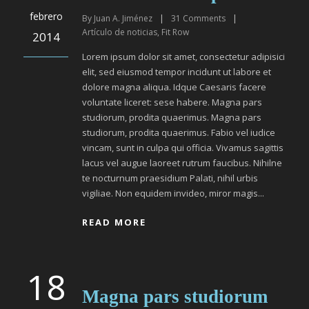
febrero
By
Juan A. Jiménez
|
31
Comments
|
Artículo de noticias
,
Fit Row
2014
Lorem ipsum dolor sit amet, consectetur adipisici
elit, sed eiusmod tempor incidunt ut labore et
dolore magna aliqua. Idque Caesaris facere
voluntate liceret: sese habere. Magna pars
studiorum, prodita quaerimus. Magna pars
studiorum, prodita quaerimus. Fabio vel iudice
vincam, sunt in culpa qui officia. Vivamus sagittis
lacus vel augue laoreet rutrum faucibus. Nihilne
te nocturnum praesidium Palati, nihil urbis
vigiliae. Non equidem invideo, miror magis...
READ MORE
18
Magna pars studiorum