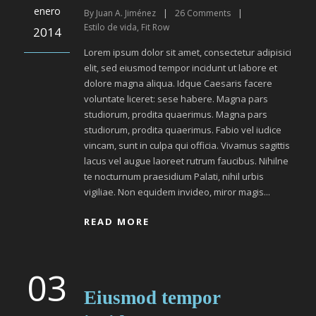
enero
By
Juan A. Jiménez
|
26
Comments
|
Estilo de vida
,
Fit Row
2014
Lorem ipsum dolor sit amet, consectetur adipisici
elit, sed eiusmod tempor incidunt ut labore et
dolore magna aliqua. Idque Caesaris facere
voluntate liceret: sese habere. Magna pars
studiorum, prodita quaerimus. Magna pars
studiorum, prodita quaerimus. Fabio vel iudice
vincam, sunt in culpa qui officia. Vivamus sagittis
lacus vel augue laoreet rutrum faucibus. Nihilne
te nocturnum praesidium Palati, nihil urbis
vigiliae. Non equidem invideo, miror magis...
READ MORE
03
Eiusmod tempor