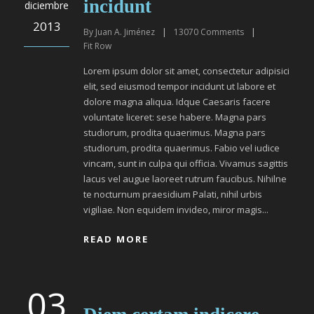
incidunt
diciembre
2013
By
Juan A. Jiménez
|
13070
Comments
|
Fit Row
Lorem ipsum dolor sit amet, consectetur adipisici
elit, sed eiusmod tempor incidunt ut labore et
dolore magna aliqua. Idque Caesaris facere
voluntate liceret: sese habere. Magna pars
studiorum, prodita quaerimus. Magna pars
studiorum, prodita quaerimus. Fabio vel iudice
vincam, sunt in culpa qui officia. Vivamus sagittis
lacus vel augue laoreet rutrum faucibus. Nihilne
te nocturnum praesidium Palati, nihil urbis
vigiliae. Non equidem invideo, miror magis...
READ MORE
03