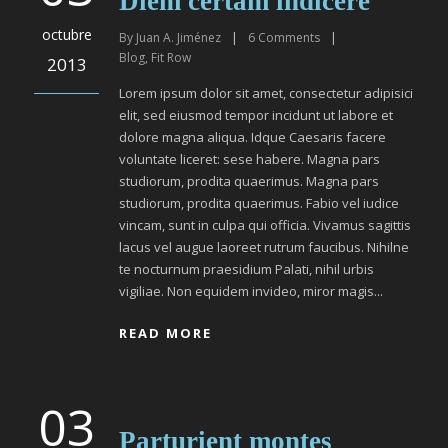
Diem certam indicere
octubre
By
Juan A. Jiménez
|
6
Comments
|
Blog
,
Fit Row
2013
Lorem ipsum dolor sit amet, consectetur adipisici
elit, sed eiusmod tempor incidunt ut labore et
dolore magna aliqua. Idque Caesaris facere
voluntate liceret: sese habere. Magna pars
studiorum, prodita quaerimus. Magna pars
studiorum, prodita quaerimus. Fabio vel iudice
vincam, sunt in culpa qui officia. Vivamus sagittis
lacus vel augue laoreet rutrum faucibus. Nihilne
te nocturnum praesidium Palati, nihil urbis
vigiliae. Non equidem invideo, miror magis...
READ MORE
03
Parturient montes