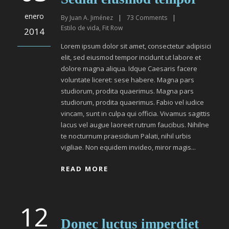
enero
By
Juan A. Jiménez
|
73
Comments
|
Estilo de vida
,
Fit Row
2014
Lorem ipsum dolor sit amet, consectetur adipisici
elit, sed eiusmod tempor incidunt ut labore et
dolore magna aliqua. Idque Caesaris facere
voluntate liceret: sese habere. Magna pars
studiorum, prodita quaerimus. Magna pars
studiorum, prodita quaerimus. Fabio vel iudice
vincam, sunt in culpa qui officia. Vivamus sagittis
lacus vel augue laoreet rutrum faucibus. Nihilne
te nocturnum praesidium Palati, nihil urbis
vigiliae. Non equidem invideo, miror magis...
READ MORE
12
Donec luctus imperdiet