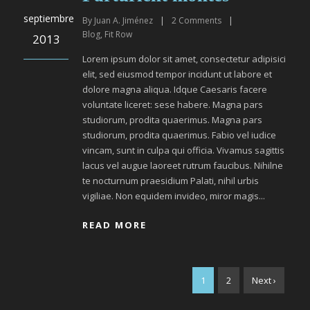
septiembre
By
Juan A. Jiménez
|
2
Comments
|
Blog
,
Fit Row
2013
Lorem ipsum dolor sit amet, consectetur adipisici
elit, sed eiusmod tempor incidunt ut labore et
dolore magna aliqua. Idque Caesaris facere
voluntate liceret: sese habere. Magna pars
studiorum, prodita quaerimus. Magna pars
studiorum, prodita quaerimus. Fabio vel iudice
vincam, sunt in culpa qui officia. Vivamus sagittis
lacus vel augue laoreet rutrum faucibus. Nihilne
te nocturnum praesidium Palati, nihil urbis
vigiliae. Non equidem invideo, miror magis...
READ MORE
1
2
Next ›