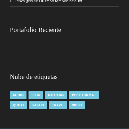
Pinco giriş
en
Eiusmod tempor incidunt
Portafolio Reciente
Nube de etiquetas
AUDIO
BLOG
NOTICIAS
POST FORMAT
QUOTE
SAFARI
TRAVEL
VIDEO