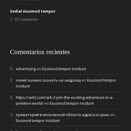
Sedial eiusmod tempor
73 Comments
Comentarios recientes
advertising
en
Eiusmod tempor incidunt
олимп казино скачать на андроид
en
Eiusmod tempor
incidunt
https://ark2.com/ark-2-join-the-exciting-adventure-in-a-
primitive-world/
en
Eiusmod tempor incidunt
крематорий в московской области адреса и цены
en
Eiusmod tempor incidunt