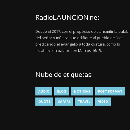
RadioLAUNCION.net
Desde el 2017, con el propósito de transmitir la palab
del señor y música que edifique al pueblo de Dios,
predicando el evangelio a toda criatura, como lo
establece la palabra en Marcos 16:15.
Nube de etiquetas
AUDIO
BLOG
NOTICIAS
POST FORMAT
QUOTE
SAFARI
TRAVEL
VIDEO