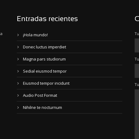
Entradas recientes
C
ra
Tu
¡Hola mundo!
Donec luctus imperdiet
Magna pars studiorum
Tu
Sedial eiusmod tempor
Eiusmod tempor incidunt
T
Audio Post Format
Nihilne te nocturnum